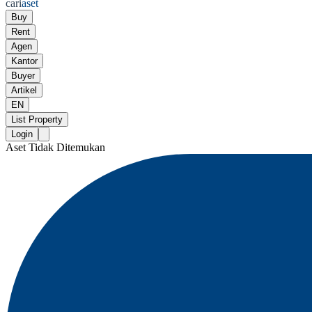
cari
aset
Buy
Rent
Agen
Kantor
Buyer
Artikel
EN
List Property
Login
Aset Tidak Ditemukan